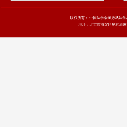
版权所有： 中国法学会董必武法学思
地址：北京市海淀区皂君庙东路4号院，