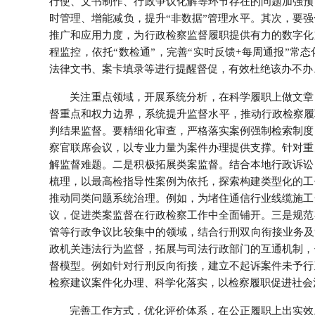
行使、文书制作、行政争议化解等环节存在的问题加强预
时管理、增能减负，提升“非数据”管理水平。其次，要
推广和应用力度，为行政检察监督履职提供有力的数字化
程监控，依托“数检通”，完善“实时反馈+每周通报”常
法律文书、案卡填录等进行提醒督促，有效杜绝该办不办、
关注重点领域，开展系统分析，在科学履职上做文章
督重点和权力边界，系统提升监督水平，推动行政检察履职
判结果监督。要精细化审查，严格落实案例强制检索制度
察官联席会议，以专业力量为案件办理提供支撑。针对重
解监督难题。二是积极拓展类案监督。结合本地行政诉讼
梳理，以最高检指导性案例为依托，探索构建类型化的工
推动同类问题系统治理。例如，为堵住通信行业线缆施工
议，促进类案监督在行政检察工作中全面铺开。三是规范
管等行政争议比较集中的领域，结合行刑双向衔接业务及
政机关违法行为监督，拓展与司法行政部门的互通机制，
督模型。例如针对行刑反向衔接，建立不起诉案件未予行
检察建议案件化办理、科学化落实，以检察履职促进社会
完善工作方式，优化评价体系，在公正履职上出实效