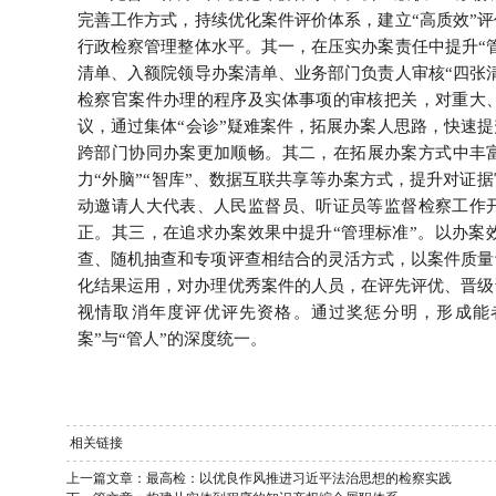
完善工作方式，持续优化案件评价体系，建立“高质效”
行政检察管理整体水平。其一，在压实办案责任中提升“
清单、入额院领导办案清单、业务部门负责人审核“四张
检察官案件办理的程序及实体事项的审核把关，对重大
议，通过集体“会诊”疑难案件，拓展办案人思路，快速
跨部门协同办案更加顺畅。其二，在拓展办案方式中丰富
力“外脑”“智库”、数据互联共享等办案方式，提升对证
动邀请人大代表、人民监督员、听证员等监督检察工作
正。其三，在追求办案效果中提升“管理标准”。以办案
查、随机抽查和专项评查相结合的灵活方式，以案件质量
化结果运用，对办理优秀案件的人员，在评先评优、晋级
视情取消年度评优评先资格。通过奖惩分明，形成能
案”与“管人”的深度统一。
相关链接
上一篇文章：
最高检：以优良作风推进习近平法治思想的检察实践