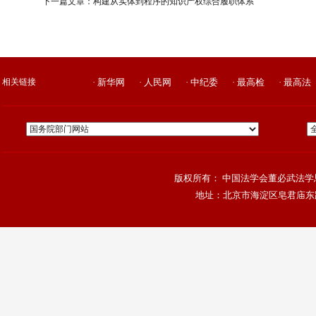
下一篇文章：
构建从实体到程序的知识产权综合履职体系
相关链接
· 新华网
· 人民网
· 中纪委
· 最高检
· 最高法
版权所有： 中国法学会董必武法学思
地址：北京市海淀区皂君庙东路4号院，