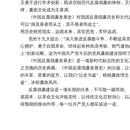
又勇于进行学术创新；既讲历朝历代反腐倡廉的律例，又
律，廉政文化成为主基调。
《中国反腐倡廉发展史》对我国反腐倡廉历史和古代
可以“择其善者而从之，其不善者而改之”。
用历史映照现实，远观未来，居安思危，常怀远虑。
党的十九大提出：“深入推进反腐败斗争，不断提高
心拥护、勇于自我革命、经得起各种风浪考验、朝气蓬勃
上”的新论断。这为中国共产党今后的党风廉政建设指明
《中国反腐倡廉发展史》是一项新时代标志性的文化
之无愧的历史典藏。《中国反腐倡廉发展史》的出版，让
的丰富、质量的提升。让我们“以史为鉴”，根植廉政理念
鉴”，浓郁廉政风尚。
反腐倡廉建设是一项长期的任务，不可能一蹴而就。
基固本，以革命文化淬炼党性，以传统文化启智润心，以
得预期的推动作用，每一位共产党人都应该读一读。