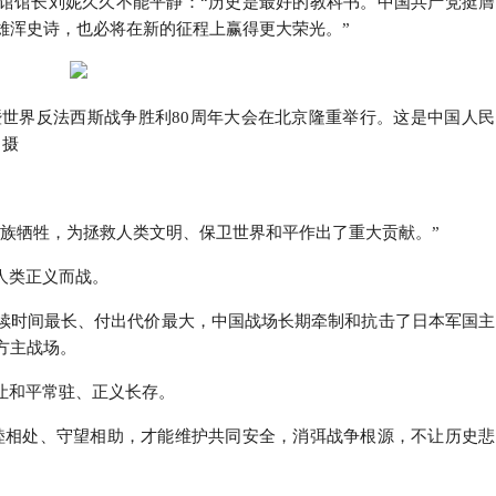
馆馆长刘妮久久不能平静：“历史是最好的教科书。中国共产党挺膺
雄浑史诗，也必将在新的征程上赢得更大荣光。”
争暨世界反法西斯战争胜利80周年大会在北京隆重举行。这是中国人民
 摄
民族牺牲，为拯救人类文明、保卫世界和平作出了重大贡献。”
人类正义而战。
续时间最长、付出代价最大，中国战场长期牵制和抗击了日本军国主
方主战场。
让和平常驻、正义长存。
睦相处、守望相助，才能维护共同安全，消弭战争根源，不让历史悲