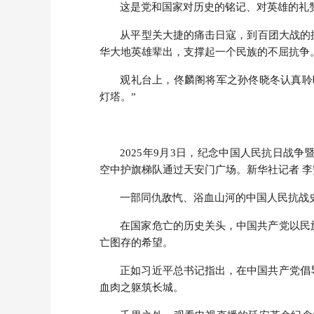
这是党和国家对历史的铭记、对英雄的礼
从平型关大捷的痛击日寇，到百团大战的
华大地英雄辈出，支撑起一个民族的不屈抗争
观礼台上，佟麟阁将军之孙佟晓冬认真聆
灯塔。”
2025年9月3日，纪念中国人民抗日战
空中护旗梯队通过天安门广场。新华社记者 李
一部同仇敌忾、浴血山河的中国人民抗战
在国家危亡的历史关头，中国共产党以民
亡图存的希望。
正如习近平总书记指出，在中国共产党倡
血肉之躯筑长城。