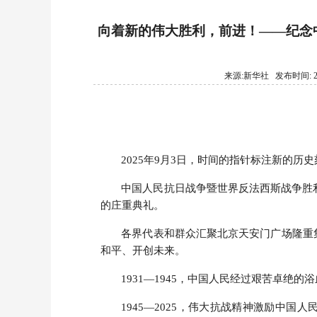
读者服务部
向着新的伟大胜利，前进！——纪念
征稿启事
来源:新华社 发布时间: 2025
法治文化共建
联系我们
2025年9月3日，时间的指针标注新的历
中国人民抗日战争暨世界反法西斯战争胜
的庄重典礼。
各界代表和群众汇聚北京天安门广场隆重
和平、开创未来。
1931—1945，中国人民经过艰苦卓绝
1945—2025，伟大抗战精神激励中