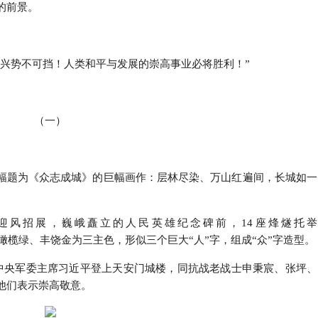
的前景。
复兴势不可挡！人类和平与发展的崇高事业必将胜利！”
（一）
幅题为《众志成城》的巨幅画作：层林尽染、万山红遍间，长城如一
迎风招展，巍峨矗立的人民英雄纪念碑前，14座烽燧托举
墙红、橄榄绿、丰饶金为三主色，形似三个巨大“人”字，组成“众”字造型。
、中央军委主席习近平登上天安门城楼，同抗战老战士申秉宸、张坪、
他们表示崇高敬意。