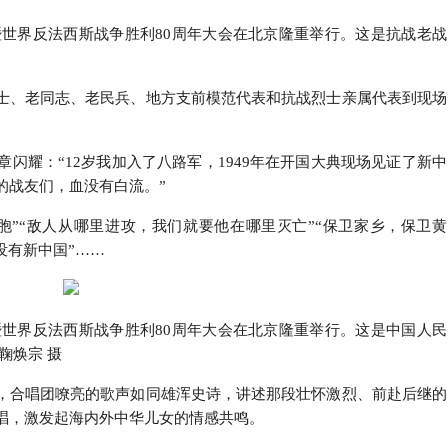
争暨世界反法西斯战争胜利80周年大会在北京隆重举行。这是抗战老战
士、老同志、老民兵、地方支前模范代表和抗战烈士亲属代表到现场
章闪耀：“12岁我加入了八路军，1949年在开国大典现场见证了新中
的战友们，血没有白流。”
胞”“敌人从哪里进攻，我们就要他在哪里灭亡”“保卫家乡，保卫黄
没有新中国”……
争暨世界反法西斯战争胜利80周年大会在北京隆重举行。这是中国人民
鞠焕宗 摄
，合唱团嘹亮的歌声如同雄浑史诗，讲述那段壮怀激烈、前赴后继的
唱，激发起海内外中华儿女的情感共鸣。