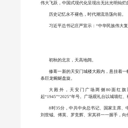
伟大飞跃，中国式现代化呈现出无比光明灿烂
历史记忆永不褪色，时代潮流浩荡向前。
习近平总书记庄严宣示：“中华民族伟大
初秋的北京，天高地阔。
修葺一新的天安门城楼大殿内，悬挂着一
条巨龙蜿蜒盘旋。
大殿外，天安门广场两侧80面红旗
起“1945”“2025”年号。广场观礼台以城
8时35分，中共中央总书记、国家主席
刘世钺、傅英、罗竞辉、宋其祥一一握手，向