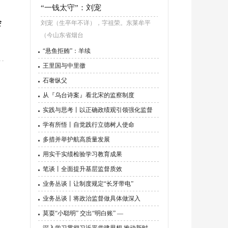
“一钱太守”：刘宠
会
刘宠（生卒年不详），字祖荣。东莱牟平
（今山东省烟台
“悬鱼拒贿”：羊续
王里国与中里徼
石奢纵父
从『乌台诗案』看北宋的监察制度
实践与思考丨以正确政绩观引领强化监督
学有所悟丨自觉践行立德树人使命
多措并举护航高质量发展
用实干实绩检验学习教育成果
笔谈丨全面提升基层监督质效
业务丛谈丨让制度规定“长牙带电”
业务丛谈丨将政治监督做具体做深入
莫耍“小聪明” 交出“明白账” —