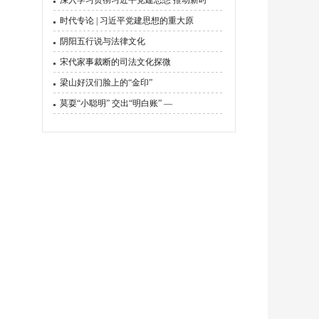
深入学习贯彻习近平党建思想 推动新时
时代专论 | 习近平党建思想的重大原
阴阳五行说与法律文化
宋代家事裁断的司法文化探微
梁山好汉们脸上的“金印”
莫耍“小聪明” 交出“明白账” —